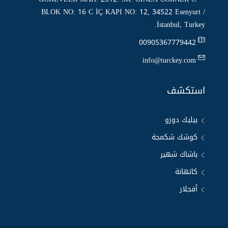
BLOK NO: 16 C İÇ KAPI NO: 12, 34522 Esenyurt /
İstanbul, Turkey.
00905367779442
info@turckey.com
استكشف
بيليك دوزو
كوشك شكمجة
باشاك شهير
كاتهانة
أفجلار