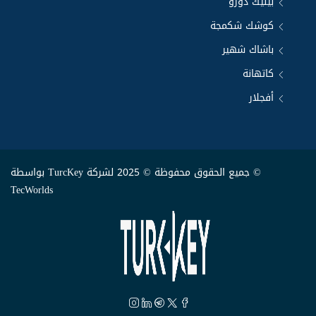
بيليك دوزو
كوشك شكمجة
باشاك شهير
كاتهانة
أفجلار
© جميع الحقوق محفوظة © 2025 لشركة TurcKey بواسطة
TecWorlds