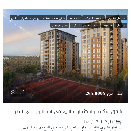
استثمار عقاري
الجنسية التركية
بناء جديد
شقق تحت الإنشاء للبيع في إسطنبول
للبيع
استثمار
تقسيط
عرض الجنسية التركية
مشروع مميز
يبدأ من
$265,000
شقق سكنية واستثمارية للبيع في اسطنبول على الطريق السريع – موقع مركزي وخدمات متكاملة
1+1, 1+2, 1+3, 1+4
استثمار عقاري, عائد استثمار, شقة, شقق دوبلكس للبيع في إسطنبول,