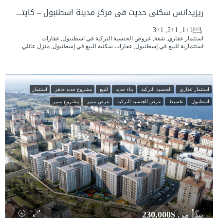
ريزيدانس سكني حديث في مركز مدينة اسطنبول – كايتهانه
1+1, 2+1, 3+1
استثمار عقاري, شقة, عروض الجنسية التركية في اسطنبول, عقارات
استثمارية للبيع في إسطنبول, عقارات سكنية للبيع في إسطنبول, منزل عائلي
استثمار عقاري
الجنسية التركية
بناء جديد
للبيع
مشروع جديد جاهز
استثمار
اسطنبول
تقسيط
عرض الجنسية التركية
عرض مميز
مشروع مميز
يبدأ من
$230,000