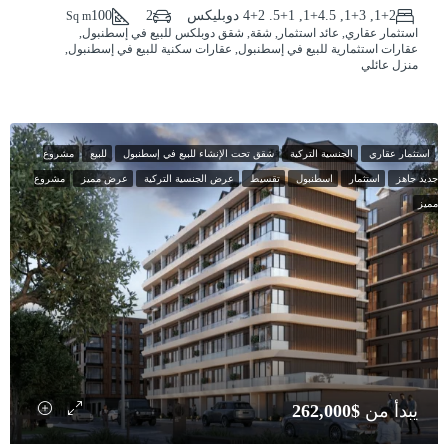
1+2, 1+3, 1+4.5, 5+1. 4+2 دوبليكس
2
100
Sq m
استثمار عقاري, عائد استثمار, شقة, شقق دوبلكس للبيع في إسطنبول,
عقارات استثمارية للبيع في إسطنبول, عقارات سكنية للبيع في إسطنبول,
منزل عائلي
استثمار عقاري
الجنسية التركية
شقق تحت الإنشاء للبيع في إسطنبول
للبيع
مشروع
جديد جاهز
استثمار
اسطنبول
تقسيط
عرض الجنسية التركية
عرض مميز
مشروع
مميز
يبدأ من
$262,000