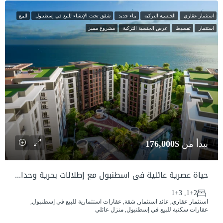
استثمار عقاري
الجنسية التركية
بناء جديد
شقق تحت الإنشاء للبيع في إسطنبول
للبيع
استثمار
تقسيط
عرض الجنسية التركية
مشروع مميز
يبدأ من
$176,000
حياة عصرية عائلية في اسطنبول مع إطلالات بحرية وحدائق – استثمار للحصول على الجنسية التركية
1+2, 1+3
استثمار عقاري, عائد استثمار, شقة, عقارات استثمارية للبيع في إسطنبول,
عقارات سكنية للبيع في إسطنبول, منزل عائلي