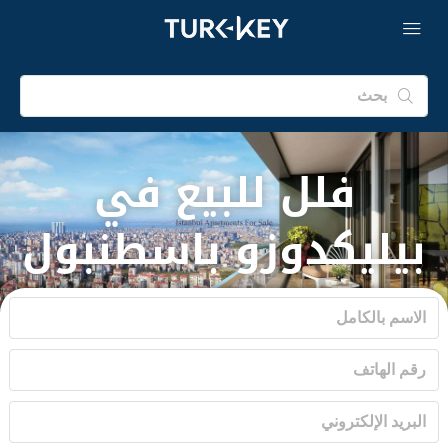
فلل للبيع في
بيليكدوزو باسطنبول