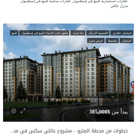
عقارات استثمارية للبيع في إسطنبول, عقارات سكنية للبيع في إسطنبول,
منزل عائلي
استثمار عقاري
الجنسية التركية
بناء جديد
شقق تحت الإنشاء للبيع في إسطنبول
للبيع
استثمار
تقسيط
عرض مميز
يبدأ من
$385,000
خطوات من محطة المترو – مشروع عائلي سكني في منطقة مركزية