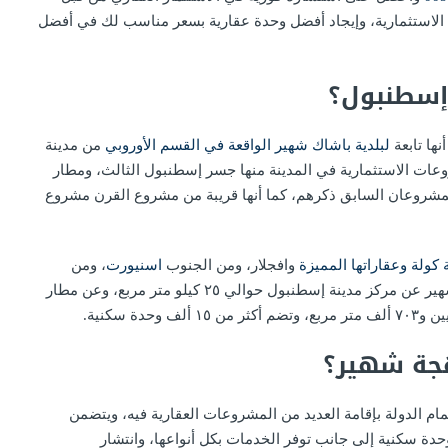
لاستثمارية، وإيجاد أفضل وحدة عقارية بسعر مناسب لك في أفضل
إسطنبول؟
ها تابعة
لبلدية باشاك شهير الواقعة في القسم الأوروبي
من مدينة
عات الاستثمارية في المدينة منها جسر إسطنبول الثالث، ومطار
مشروعان السابق ذكرهم، كما أنها قريبة من مشروع القرن مشروع
كولة وعقاراتها المميزة
وافجلار، ومن الجنوب
اسنيورت
، ومن
الشمال الغربي بحيرة كوتشوك شكمجة، وتبعُد بهجة شهير عن مركز مدينة إسطنبول حوالي ٢٥ كيلو متر مربع، وعن مطار
هجة شهير؟
 الدولة بإقامة العديد من المشروعات العقارية فيه، ويتضمن
وع أملاك كونوت في إسبارطة المكون من ١٤٠٠ وحدة سكنية إلى جانب توفر الخدمات بكل أنواعها، وانتشار