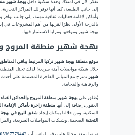
تفكر الآن في امتلاك وحدة سكنية داخل
بهجة شهير منط
إلى جانب الطبيعة، كما أنها توفر لك المراكز التجاري
وأماكن لإقامة فعاليات ثقافية مهمة، إلى جانب توافر 
بالدرجة الأولى نظرًا لقربها من أهم المشروعات في
بهجة شهير وموقعها ومزايا الاستثمار فيها.
بهجة شهير منطقة المروج وال
موقع منطقة بهجة شهير تركيا المرتبط بباقي المناطق
خلال شبكة مواصلات آمنة سريعة؛ لذلك تحتل المنطقة
شهير
تمتزج مع المباني الفاخرة المصممة على أحدث ط
والرفاهية والفخامة.
يُطلق على
بهجة شهير منطقة المروج والحدائق الغناء
و
العقول، إضافة إلى أنها
منطقة زاخرة بأماكن الإقامة ا
السكنية، ومن خلالنا يمكنك إيجاد
شقق للبيع في بهجة
التحتية
الضخمة، وشبكات المواصلات السريعة، والمراف
تواصل معنا مجانًا على رقم الواتس آب
05367779442