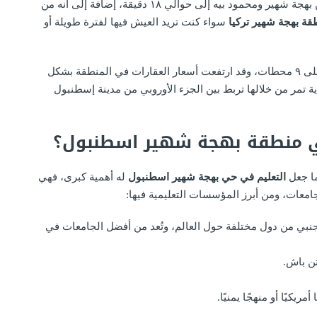
يقلل خط المترو هذا من الوقت المستغرق للانتقال بين بهجة شهير ومحمود بيه إلى حوالي ١٨ دقيقة، إضافة إلى أنه من
طقة بهجة شهير تركيا
سواء كنت تريد العيش فيها لفترة طويلة أو
يتضمن الخط مسافة ١٦ كيلو متر مربع تقريبًا تشتمل على ٩ محطات، وقد ارتفعت أسعار العقارات في المنطقة بشكل
مر من خلالها تربط بين الجزء الأوروبي من مدينة إسطنبول
في منطقة بهجة شهير اسطنبول؟
ما جعل
التعليم في حي بهجة شهير اسطنبول
له أهمية كبرى، فهي
امعات، ومن أبرز المؤسسات التعليمية فيها:
جنبي من دول مختلفة حول العالم، وتُعد من أفضل الجامعات في
تن باش.
يكيًا أو منهجًا يمنيًا.