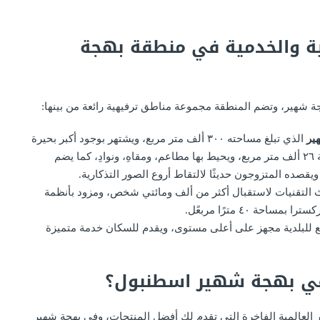
ية والخدمية في منطقة بهجة
هجة شهير، وتضم المنطقة مجموعة مناطق ترفيهية رائعة من بينها:
ير
الذي تبلغ مساحته ٣٠٠ ألف متر مربع، ويشتهر بوجود أكبر بحيرة
اصطناعية على مستوى العالم تمتد على مساحة ٢٦ ألف متر مربع، ويحيط بها مطاعم، ومقاهِ، ونوادِ، كما يضم
ويقصده المتزوجون حديثًا لالتقاط أروع الصور التذكارية.
 التقنيات لاستقبال أكثر من ألف ومائتي شخص، ومزود بأنظمة
 ٤٠ مترًا مربعًل.
ابع للبلدية مجهز على أعلى مستوى، ويقدم للسكان خدمة متميزة
في بهجة شهير اسطنبول؟
ر العالمية الفاخرة التي تقدم لك أفضل المنتجات، وفي بهجة شهير