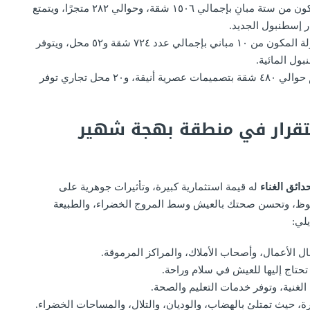
مشروع Semt Bahcekent سيمت بهجة كنت المكون من ستة مبانِ بإجمالي ١٥٠٦ شقة، وحوالي ٢٨٢ متجرًا، ويتمتع
ر إسطنبول الجديد.
مشروع Ebruli Ispartakule ايبرولي اسبارطة كولة المكون من ١٠ مباني بإجمالي عدد ٧٢٤ شقة و٥٢ محل، ويتوفر
ول المائية.
مشروع توال كومفورت Tual comfort الذي يضم حوالي ٤٨٠ شقة بتصميمات عصرية أنيقة، و٢٠ محل تجاري توفر
تقرار في منطقة بهجة شهير
ائق الغناء
له قيمة استثمارية كبيرة، وتأثيرات جوهرية على
حوظ، وتحسن صحتك بالعيش وسط المروج الخضراء، والطبيعة
يلي:
 الأعمال، وأصحاب الأملاك، والمراكز المرموقة.
ي تحتاج إليها للعيش في سلام وراحة.
 الغنية، وتوفر خدمات التعليم والصحة.
، حيث تمتلئ بالهضاب، والوديان، والتلال، والمساحات الخضراء.