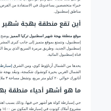
خبراء متخصصين يساعدونك في الاستفادة من الفرص ا
مناطق إسطنبول.
أين تقع منطقة بهجة شهير 
موقع منطقة بهجة شهير اسطنبول تركيا المميز
يوضح أن
إسطنبول، وتتمتع بموقع متميز إلى جانب كبرى المشرو
إسطنبول الجديد، وطريق مرمرة السريع الذي يربط ال
قناة إسطنبول المائية.
يحدها من الشمال أرناؤوط كوي، ومن الشرق
إسبارطة 
أتاتورك حوالي ٢٠ كيلو متر مربع، وتشغل مساحة ٣ ملايين و٧٠٣ ألف متر مربع، وتضم أكثر من ١٥ ألف وحدة سكنية.
ما هو أشهر أحياء منطقة ب
حي إسبارطة كولة هو أشهر حي فيها، وذلك بسبب اهتمام
مشر