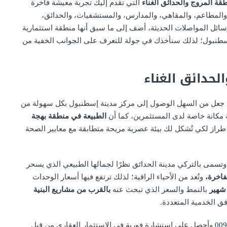
قة المروج والحدائق الغناء
التي تقدم إليك تجربة معيشة فاخرة
ة، والمطاعم، والمقاهي، والمدارس، والمستشفيات، والحدائق،
وسائل المواصلات الحديثة، أضف إلى ما سبق أنها منطقة استثمارية
 إسطنبول؛ لذلك سنأخذك في جولة للتعرف على الجوانب الخفية من
حدائق الغناء
جعل من السهل الوصول إلى مركز مدينة إسطنبول بكل سهولة من
 مكانة خاصة لدى المستثمرين، كما أن
الطبيعة في منطقة بهجة
راز لكي تُشكل لك بيئة عصرية مريحة متطابقة مع معايير الصحة
تسمى بالتركي مدينة الحدائق نظرًا لجمالها الطبيعي الذي يسحر
لفاخرة،
وتُعد من الأحياء الراقية؛ لذلك ترتفع فيها أسعار الوحدات
 شهير
بالنمط والسعر الذي تبحث عنه
بالقرب من مشاريع البنية
ق الخدمية المتعددة.
009
وأحصل على استشارة فورية في الاستثمار العقاري من قبل