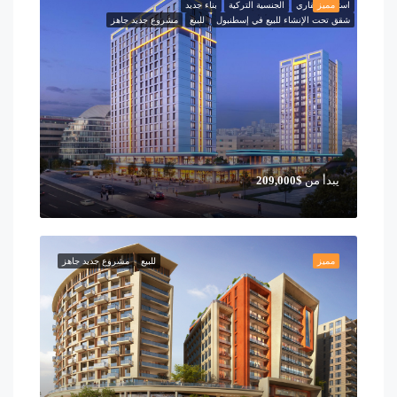
مميز
استثمار عقاري
الجنسية التركية
بناء جديد
شقق تحت الإنشاء للبيع في إسطنبول
للبيع
مشروع جديد جاهز
يبدأ من
$209,000
مميز
للبيع
مشروع جديد جاهز