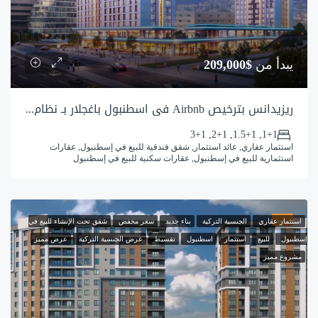
يبدأ من
$209,000
ريزيدانس بترخيص Airbnb في اسطنبول باغجلار بـ نظام خدمات فندقية
1+1, 1.5+1, 2+1, 3+1
استثمار عقاري, عائد استثمار, شقق فندقية للبيع في إسطنبول, عقارات
استثمارية للبيع في إسطنبول, عقارات سكنية للبيع في إسطنبول
مميز
استثمار عقاري
الجنسية التركية
بناء جديد
سعر مخفض
شقق تحت الإنشاء للبيع في
إسطنبول
للبيع
استثمار
اسطنبول
تقسيط
عرض الجنسية التركية
عرض مميز
مشروع مميز