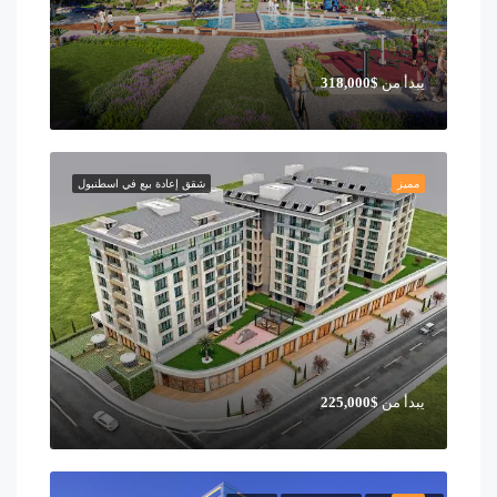
يبدأ من
$318,000
مميز
شقق إعادة بيع في اسطنبول
يبدأ من
$225,000