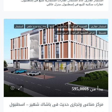
استثمار عقاري, عائد استثمار, عقارات استثمارية للبيع في إسطنبول,
عقارات سكنية للبيع في إسطنبول, منزل عائلي
استثمار عقاري
الجنسية التركية
بناء جديد
للبيع
مشروع جديد جاهز
استثمار
تقسيط
عرض الجنسية التركية
عرض مميز
يبدأ من
$595,000
مركز صناعي وتجاري حديث في باشاك شهير – اسطنبول