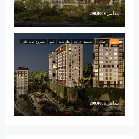
يبدأ من
$290,000
مميز
استثمار عقاري
الجنسية التركية
بناء جديد
للبيع
مشروع جديد جاهز
يبدأ من
$209,000