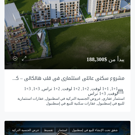
يبدأ من
$188,300
مشروع سكني عائلي استثماري في قلب هالكالي – كوتشوك شكمجه
1+1, 1+1 لوفت, 2+1, 2+1 لوفت, 2+1 تراس, 3+1, 3+1
لوفت, 3+1 تراس
استثمار عقاري, عروض الجنسية التركية في اسطنبول, عقارات استثمارية
للبيع في إسطنبول, عقارات سكنية للبيع في إسطنبول
شقق تحت الإنشاء للبيع في إسطنبول
استثمار
تقسيط
عرض الجنسية التركية