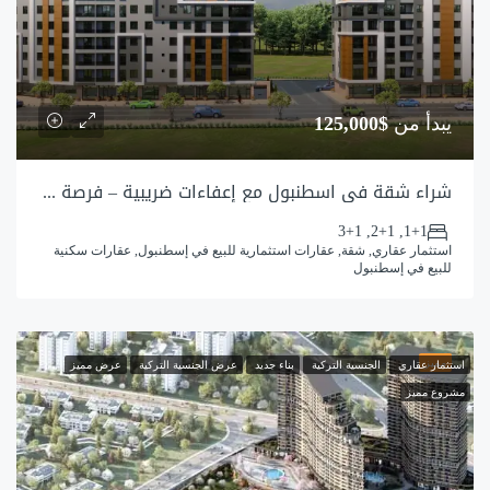
يبدأ من
$125,000
شراء شقة في اسطنبول مع إعفاءات ضريبية – فرصة لشراء شقة رخيصة في كوتشوك تشكمجه
1+1, 2+1, 3+1
استثمار عقاري, شقة, عقارات استثمارية للبيع في إسطنبول, عقارات سكنية
للبيع في إسطنبول
مميز
استثمار عقاري
الجنسية التركية
بناء جديد
عرض الجنسية التركية
عرض مميز
مشروع مميز