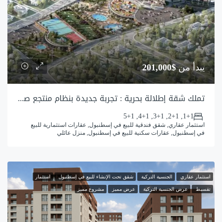
يبدأ من
$201,000
تملك شقة إطلالة بحرية : تجربة جديدة بنظام منتجع صيفي فاخر
1+1, 2+1, 3+1, 4+1, 5+1
استثمار عقاري, شقق فندقية للبيع في إسطنبول, عقارات استثمارية للبيع
في إسطنبول, عقارات سكنية للبيع في إسطنبول, منزل عائلي
استثمار عقاري
الجنسية التركية
شقق تحت الإنشاء للبيع في إسطنبول
استثمار
تقسيط
عرض الجنسية التركية
عرض مميز
مشروع مميز