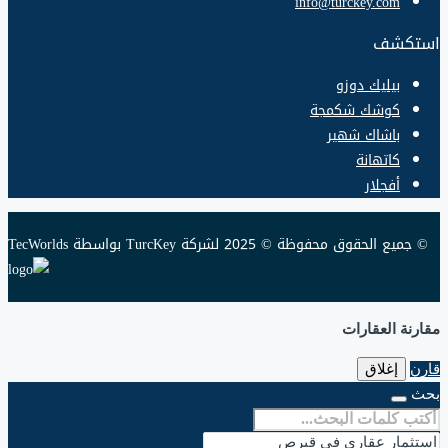
info@turckey.com
استكشف
بيليك دوزو
كوشك شكمجة
باشاك شهير
كاتهانة
أفجلار
© جميع الحقوق محفوظة © 2025 لشركة TurcKey بواسطة TecWorlds
مقارنة العقارات
قارن
إغلاق
بحث