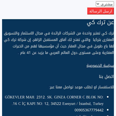
ارسل الرسالة
عن ترك كي
ترك كي تعتبر واحدة من الشركات الرائدة في مجال الاستثمار والتسويق
العقارى بتركيا والتي تفتح لك آفاق المستقبل الزاهر، إن شركة ترك كي
لها باع طويل في مجال العقار حيث أن مؤسسيها لهم من الخبرات
العقارية وعلى مستوى دول العالم العربي ما يزيد عن 14 عام .
سياسة الخصوصية
اتصل بنا
للاستفسار او لطلب موعد تواصل معنا عبر:
GÖKEVLER MAH. 2312. SK. GINZA CORNER C BLOK NO:
16 C İÇ KAPI NO: 12, 34522 Esenyurt / İstanbul, Turkey.
00905367779442