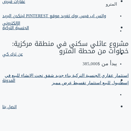
عقارات قبرص
المترو
واتس اب
فيس بوك
تغريد
موقع PINTEREST
لينكدن
البريد
الإلكتروني
الجنسية التركية
مشروع عائلي سكني في منطقة مركزية:
خطوات من محطة المترو
عن ترك كي
يبدأ من
$385,000
استثمار عقاري
الجنسية التركية
بناء جديد
شقق تحت الإنشاء للبيع في
المدونة
إسطنبول
للبيع
استثمار
تقسيط
عرض مميز
اتصل بنا