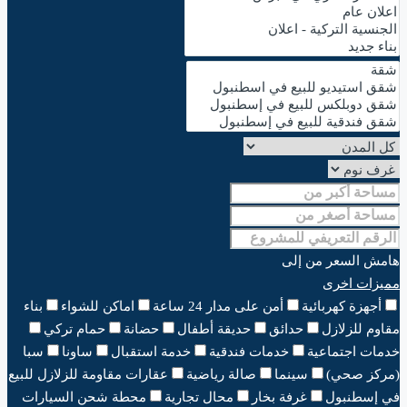
هامش السعر
من
إلى
مميزات اخرى
أجهزة كهربائية
أمن على مدار 24 ساعة
اماكن للشواء
بناء
مقاوم للزلازل
حدائق
حديقة أطفال
حضانة
حمام تركي
خدمات اجتماعية
خدمات فندقية
خدمة استقبال
ساونا
سبا
(مركز صحي)
سينما
صالة رياضية
عقارات مقاومة للزلازل للبيع
في إسطنبول
غرفة بخار
محال تجارية
محطة شحن السيارات