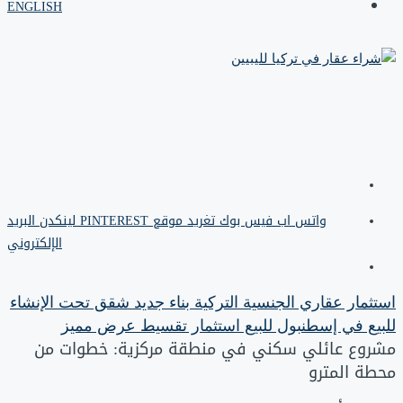
ENGLISH
واتس اب
فيس بوك
تغريد
موقع PINTEREST
لينكدن
البريد
الإلكتروني
استثمار عقاري
الجنسية التركية
بناء جديد
شقق تحت الإنشاء
للبيع في إسطنبول
للبيع
استثمار
تقسيط
عرض مميز
مشروع عائلي سكني في منطقة مركزية: خطوات من
محطة المترو