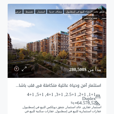
شقق تحت الإنشاء للبيع في إسطنبول
مضاف حديثا
استثمار
تقسيط
عرض
مميز
مشروع مميز
يبدأ من
$280,500
استثمار آمن وحياة عائلية متكاملة في قلب باشاك شهير بضمان البلدية
1+1, 2+1, 2.5+1, 3+1, 4+1, 5+1, 4+1
Duplex
64.578,52
Sq m
استثمار عقاري, عائد استثمار, شقق دوبلكس للبيع في إسطنبول,
عقارات استثمارية للبيع في إسطنبول, عقارات سكنية للبيع في