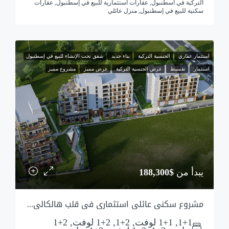
التركية في اسطنبول, عقارات استثمارية للبيع في إسطنبول, عقارات
سكنية للبيع في إسطنبول, منزل عائلي
استثمار عقاري
الجنسية التركية
بناء جديد
شقق تحت الإنشاء للبيع في إسطنبول
استثمار
تقسيط
عرض الجنسية التركية
عرض مميز
مشروع مميز
يبدأ من
$188,300
مشروع سكني عائلي استثماري في قلب هالكالي – كوتشوك شكمجه
1+1, 1+1 لوفت, 2+1, 2+1 لوفت, 2+1