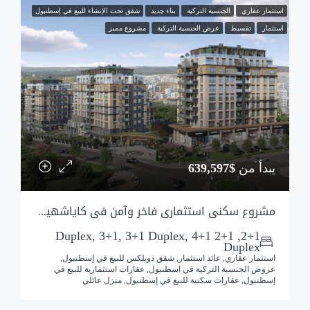
استثمار عقاري
الجنسية التركية
بناء جديد
شقق تحت الإنشاء للبيع في إسطنبول
استثمار
تقسيط
عرض الجنسية التركية
مشروع مميز
يبدأ من
$639,597
مشروع سكني استثماري فاخر وآمن في كاياشهير بضمان وشراكة إنشائية حكومية
2+1, 2+1 Duplex, 3+1, 3+1 Duplex, 4+1
Duplex
استثمار عقاري, عائد استثمار, شقق دوبلكس للبيع في إسطنبول,
عروض الجنسية التركية في اسطنبول, عقارات استثمارية للبيع في
إسطنبول, عقارات سكنية للبيع في إسطنبول, منزل عائلي