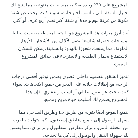
المشروع على 239 وحدة سكنية بمساحات متنوعة، مما يتيح لك
اختيار الشقة التي تناسب احتياجاتك، سواء كنت تبحث عن شقة
مكونة من غرفة نوم واحدة أو شقة أكبر تضم أربع غرف أو أكثر.
أحد أبرز ميزات هذا المشروع هو البيئة المحيطة به، حيث يُحاط
بمساحات خضراء شاسعة تضم الآلاف من الأشجار والأزهار
الملونة، مما يمنحك شعورًا بالهدوء والسكينة. يمكن للسكان
الاستمتاع بجمال الطبيعة والاسترخاء في حدائق المشروع
المميزة.
تتميز الشقق بتصميم داخلي عصري يضمن توفير أقصى درجات
الراحة، مع إطلالات خلابة على البحر من جميع الاتجاهات. سواء
كنت تبحث عن منزل عائلي أو استثمار عقاري، فإن هذا
المشروع يضمن لك أسلوب حياة مريح وممتع.
يتمتع الموقع أيضًا بقربه من طريق E5 وطريق الساحل، مما
يسهل الوصول إلى جميع مناطق إسطنبول. كما يتواجد بالقرب
من محطة المترو ومركز معارض إسطنبول ومرمراي، مما يضمن
لك سهولة التنقل والوصول إلى كل ما تحتاجه.