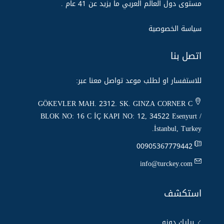
مستوى دول العالم العربي ما يزيد عن 14 عام .
سياسة الخصوصية
اتصل بنا
للاستفسار او لطلب موعد تواصل معنا عبر:
GÖKEVLER MAH. 2312. SK. GINZA CORNER C
BLOK NO: 16 C İÇ KAPI NO: 12, 34522 Esenyurt /
İstanbul, Turkey.
00905367779442
info@turckey.com
استكشف
بيليك دوزو