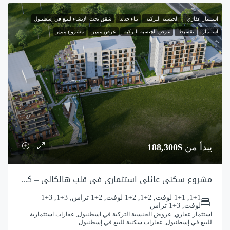
استثمار عقاري
الجنسية التركية
بناء جديد
شقق تحت الإنشاء للبيع في إسطنبول
استثمار
تقسيط
عرض الجنسية التركية
عرض مميز
مشروع مميز
يبدأ من
$188,300
مشروع سكني عائلي استثماري في قلب هالكالي – كوتشوك شكمجه
1+1, 1+1 لوفت, 2+1, 2+1 لوفت, 2+1 تراس, 3+1, 3+1
لوفت, 3+1 تراس
استثمار عقاري, عروض الجنسية التركية في اسطنبول, عقارات استثمارية
للبيع في إسطنبول, عقارات سكنية للبيع في إسطنبول