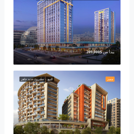
يبدأ من
$209,000
مميز
للبيع
مشروع جديد جاهز