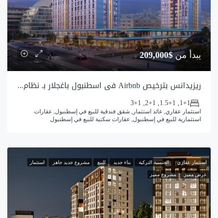
يبدأ من
$209,000
ريزيدانس بترخيص Airbnb في اسطنبول باغجلار بـ نظام خدمات فندقية
1+1, 1.5+1, 2+1, 3+1
استثمار عقاري, عائد استثمار, شقق فندقية للبيع في إسطنبول, عقارات
استثمارية للبيع في إسطنبول, عقارات سكنية للبيع في إسطنبول
مميز
استثمار عقاري
الجنسية التركية
بناء جديد
للبيع
مشروع جديد جاهز
استثمار
عرض مميز
مشروع مميز