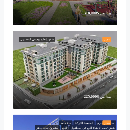
يبدأ من
$318,000
مميز
شقق إعادة بيع في اسطنبول
يبدأ من
$225,000
مميز
استثمار عقاري
الجنسية التركية
بناء جديد
شقق تحت الإنشاء للبيع في إسطنبول
للبيع
مشروع جديد جاهز