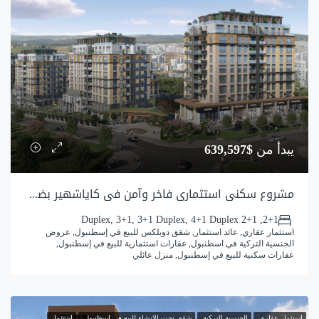
يبدأ من
$639,597
مشروع سكني استثماري فاخر وآمن في كاياشهير بضمان وشراكة إنشائية حكومية
2+1, 2+1 Duplex, 3+1, 3+1 Duplex, 4+1 Duplex
استثمار عقاري, عائد استثمار, شقق دوبلكس للبيع في إسطنبول, عروض
الجنسية التركية في اسطنبول, عقارات استثمارية للبيع في إسطنبول,
عقارات سكنية للبيع في إسطنبول, منزل عائلي
استثمار عقاري
الجنسية التركية
شقق تحت الإنشاء للبيع في إسطنبول
استثمار