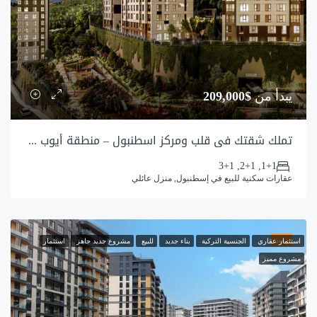
يبدأ من
$209,000
تملك شقتك في قلب ومركز اسطنبول – منطقة أيوب سلطان
1+1, 2+1, 3+1
عقارات سكنية للبيع في إسطنبول, منزل عائلي
مميز
استثمار عقاري
الجنسية التركية
بناء جديد
للبيع
مشروع جديد جاهز
استثمار
مشروع مميز