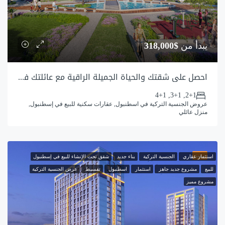
يبدأ من
$318,000
احصل على شقتك والحياة الجميلة الراقية مع عائلتك في كاياشهير باشاك شهير
2+1, 3+1, 4+1
عروض الجنسية التركية في اسطنبول, عقارات سكنية للبيع في إسطنبول,
منزل عائلي
مميز
استثمار عقاري
الجنسية التركية
بناء جديد
شقق تحت الإنشاء للبيع في إسطنبول
للبيع
مشروع جديد جاهز
استثمار
اسطنبول
تقسيط
عرض الجنسية التركية
مشروع مميز