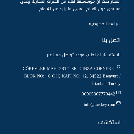
العقار حيث أن مؤسسيها لهم من الخبرات العقارية وعلى
مستوى دول العالم العربي ما يزيد عن 14 عام .
سياسة الخصوصية
اتصل بنا
للاستفسار او لطلب موعد تواصل معنا عبر:
GÖKEVLER MAH. 2312. SK. GINZA CORNER C
BLOK NO: 16 C İÇ KAPI NO: 12, 34522 Esenyurt /
İstanbul, Turkey.
00905367779442
info@turckey.com
استكشف