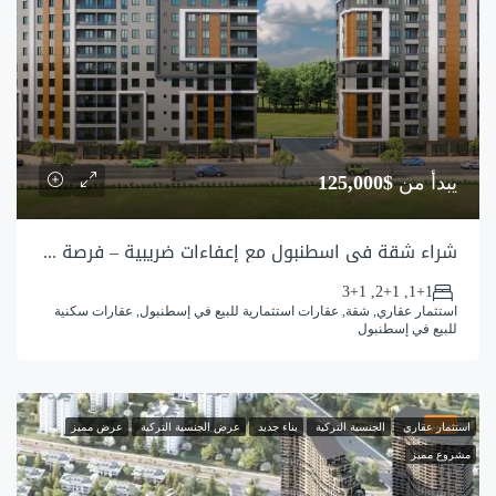
يبدأ من
$125,000
شراء شقة في اسطنبول مع إعفاءات ضريبية – فرصة لشراء شقة رخيصة في كوتشوك تشكمجه
1+1, 2+1, 3+1
استثمار عقاري, شقة, عقارات استثمارية للبيع في إسطنبول, عقارات سكنية
للبيع في إسطنبول
مميز
استثمار عقاري
الجنسية التركية
بناء جديد
عرض الجنسية التركية
عرض مميز
مشروع مميز