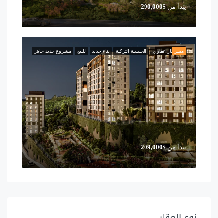
يبدأ من
$290,000
مميز
استثمار عقاري
الجنسية التركية
بناء جديد
للبيع
مشروع جديد جاهز
يبدأ من
$209,000
نوع العقار