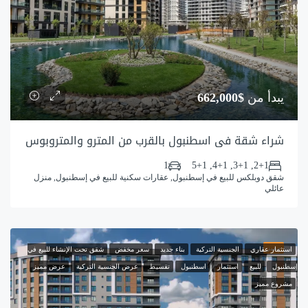
يبدأ من
$662,000
شراء شقة في اسطنبول بالقرب من المترو والمتروبوس
1
2+1, 3+1, 4+1, 5+1
شقق دوبلكس للبيع في إسطنبول, عقارات سكنية للبيع في إسطنبول, منزل
عائلي
مميز
استثمار عقاري
الجنسية التركية
بناء جديد
سعر مخفض
شقق تحت الإنشاء للبيع في
إسطنبول
للبيع
استثمار
اسطنبول
تقسيط
عرض الجنسية التركية
عرض مميز
مشروع مميز